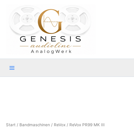
Zum
Inhalt
springen
Start
/
Bandmaschinen
/
ReVox
/ ReVox PR99 MK III