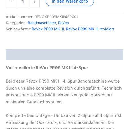
In den Warenkorb
-
+
PR99
MK
III
Artikelnummer:
REVOXPR99MKIII4SPX01
Menge
Kategorien:
Bandmaschinen
,
ReVox
Schlagwörter:
ReVox PR99 MK III
,
ReVox PR99 MK III revidiert
Beschreibung
Voll revidierte ReVox PR99 MK III 4-Spur
Bei dieser ReVox PR99 MK III 4-Spur Bandmaschine wurde
durch uns eine komplette Revision durchgeführt. Technisch
entspricht die PR99 MK III einem Neugerät, optisch mit
minimalen Gebrauchsspuren.
Komplette Demontage – Umbau von 2-Spur auf 4-Spur inkl
Anpassung der Oszillator-, und Verstärkerplatienen. Die