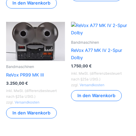
In den Warenkorb
Bandmaschinen
ReVox A77 MK IV 2-Spur
Dolby
1.750,00
€
Bandmaschinen
inkl. MwSt. (differenzbesteuert
ReVox PR99 MK III
nach §25a UStG.)
3.250,00
€
zzgl.
Versandkosten
inkl. MwSt. (differenzbesteuert
In den Warenkorb
nach §25a UStG.)
zzgl.
Versandkosten
In den Warenkorb