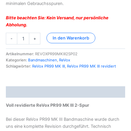
minimalen Gebrauchsspuren.
Bitte beachten Sie: Kein Versand, nur persönliche
Abholung.
ReVox
In den Warenkorb
-
+
PR99
MK
III
Artikelnummer:
REVOXPR99MKIII2SP02
2-
Kategorien:
Bandmaschinen
,
ReVox
Spur
Schlagwörter:
ReVox PR99 MK III
,
ReVox PR99 MK III revidiert
Menge
Beschreibung
Voll revidierte ReVox PR99 MK III 2-Spur
Bei dieser ReVox PR99 MK III Bandmaschine wurde durch
uns eine komplette Revision durchgeführt. Technisch